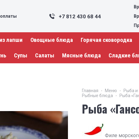
Вр
+7 812 430 68 44
 оплаты
Вр
Пр
из лапши
Овощные блюда
Горячая сковородка
унь
Супы
Салаты
Мясные блюда
Сладкие б
Главная
Меню
Рыба и
Рыбные блюда
Рыба «Га
Рыба «Ганс
Филе морского