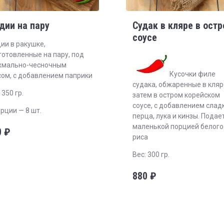
дии на пару
Судак в кляре в ост
соусе
ии в ракушке,
готовленные на пару, под
хмально-чесночным
Кусочки филе
сом, с добавлением паприки
судака, обжаренные в кляр
 350 гр.
затем в остром корейском
соусе, с добавлением слад
рции — 8 шт.
перца, лука и кинзы. Подает
маленькой порцией белого
0
₽
риса
Вес: 300 гр.
880
₽