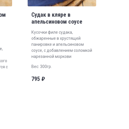
ром
Судак в кляре в
апельсиновом соусе
Кусочки филе судака,
обжаренные в хрустящей
панировке и апельсиновом
е,
соусе, с добавлением соломкой
нарезанной моркови
кого
Вес: 300гр.
ся с
795
₽