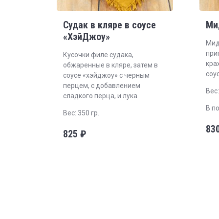
Судак в кляре в соусе
Ми
«ХэйДжоу»
Мид
при
Кусочки филе судака,
кра
обжаренные в кляре, затем в
соу
соусе «хэйджоу» с черным
перцем, с добавлением
Вес:
сладкого перца, и лука
В по
Вес: 350 гр.
83
825
₽