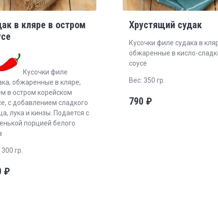
дак в кляре в остром
Хрустящий судак
усе
Кусочки филе судака в кляр
обжаренные в кисло-слад
соусе
Кусочки филе
Вес: 350 гр.
ака, обжаренные в кляре,
ем в остром корейском
790
₽
се, с добавлением сладкого
а, лука и кинзы. Подается с
енькой порцией белого
а
 300 гр.
0
₽