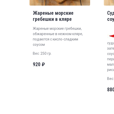
Жареные морские
Су
гребешки в кляре
со
Жареные морские гребешки,
обжаренные в нежном кляре,
подаются с кисло-сладким
суд
соусом
зат
Вес: 250 гр.
соу
перц
920
₽
мал
рис
Вес:
88