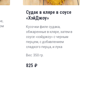
Судак в кляре в соусе
«ХэйДжоу»
е,
ком
Кусочки филе судака,
обжаренные в кляре, затем в
соусе «хэйджоу» с черным
перцем, с добавлением
сладкого перца, и лука
Вес: 350 гр.
825
₽