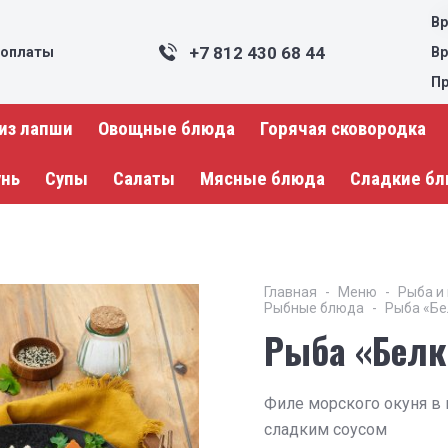
Вр
+7 812 430 68 44
 оплаты
Вр
Пр
из лапши
Овощные блюда
Горячая сковородка
унь
Супы
Салаты
Мясные блюда
Сладкие б
Главная
Меню
Рыба и
Рыбные блюда
Рыба «Бе
Рыба «Белк
Филе морского окуня в 
сладким соусом