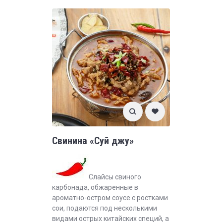
Свинина «Суй джу»
Слайсы свиного
карбонада, обжаренные в
ароматно-остром соусе с ростками
сои, подаются под несколькими
видами острых китайских специй, а